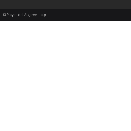
© Playas del Algarve - !atp