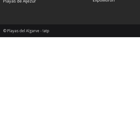
ExpoMorón
Playas de Aljezur
© Playas del Algarve - !atp