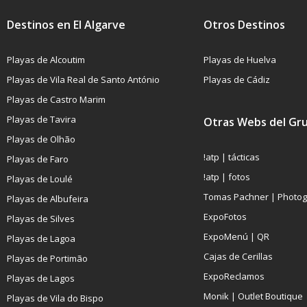
Destinos en El Algarve
Otros Destinos
Playas de Alcoutim
Playas de Huelva
Playas de Vila Real de Santo António
Playas de Cádiz
Playas de Castro Marim
Playas de Tavira
Otras Webs del Gr
Playas de Olhão
!atp | tácticas
Playas de Faro
!atp | fotos
Playas de Loulé
Tomas Pachner | Photo
Playas de Albufeira
ExpoFotos
Playas de Silves
ExpoMenú | QR
Playas de Lagoa
Cajas de Cerillas
Playas de Portimão
ExpoReclamos
Playas de Lagos
Monik | Outlet Boutique
Playas de Vila do Bispo