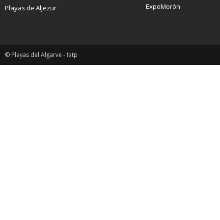
ExpoMorón
Playas de Aljezur
© Playas del Algarve - !atp