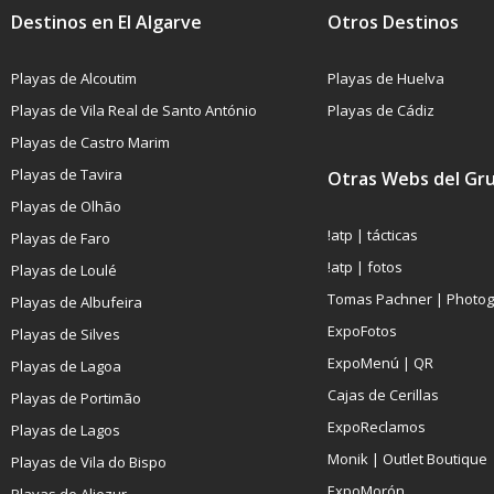
Destinos en El Algarve
Otros Destinos
Playas de Alcoutim
Playas de Huelva
Playas de Vila Real de Santo António
Playas de Cádiz
Playas de Castro Marim
Playas de Tavira
Otras Webs del Gr
Playas de Olhão
!atp | tácticas
Playas de Faro
!atp | fotos
Playas de Loulé
Tomas Pachner | Photo
Playas de Albufeira
ExpoFotos
Playas de Silves
ExpoMenú | QR
Playas de Lagoa
Cajas de Cerillas
Playas de Portimão
ExpoReclamos
Playas de Lagos
Monik | Outlet Boutique
Playas de Vila do Bispo
ExpoMorón