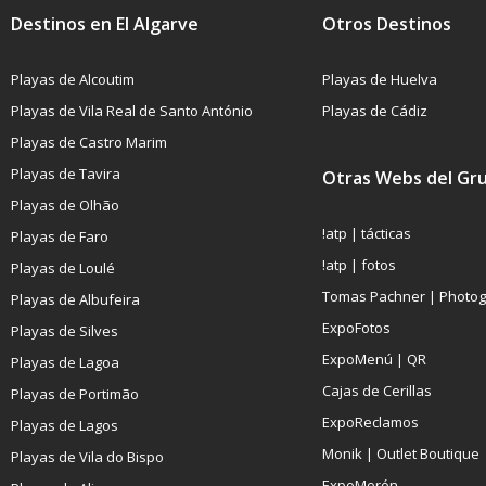
Destinos en El Algarve
Otros Destinos
Playas de Alcoutim
Playas de Huelva
Playas de Vila Real de Santo António
Playas de Cádiz
Playas de Castro Marim
Playas de Tavira
Otras Webs del Gr
Playas de Olhão
!atp | tácticas
Playas de Faro
!atp | fotos
Playas de Loulé
Tomas Pachner | Photo
Playas de Albufeira
ExpoFotos
Playas de Silves
ExpoMenú | QR
Playas de Lagoa
Cajas de Cerillas
Playas de Portimão
ExpoReclamos
Playas de Lagos
Monik | Outlet Boutique
Playas de Vila do Bispo
ExpoMorón