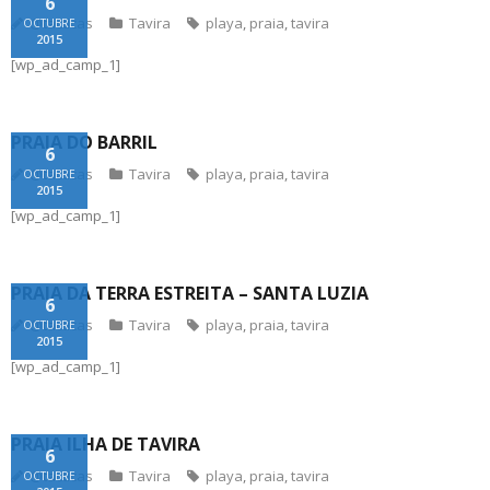
6
@tacticas
Tavira
playa
,
praia
,
tavira
OCTUBRE
2015
[wp_ad_camp_1]
PRAIA DO BARRIL
6
@tacticas
Tavira
playa
,
praia
,
tavira
OCTUBRE
2015
[wp_ad_camp_1]
PRAIA DA TERRA ESTREITA – SANTA LUZIA
6
@tacticas
Tavira
playa
,
praia
,
tavira
OCTUBRE
2015
[wp_ad_camp_1]
PRAIA ILHA DE TAVIRA
6
@tacticas
Tavira
playa
,
praia
,
tavira
OCTUBRE