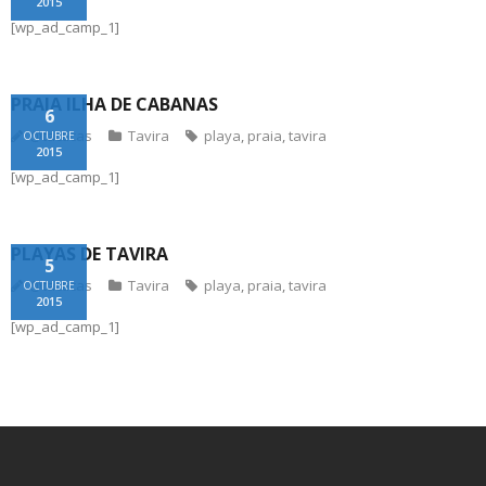
2015
[wp_ad_camp_1]
PRAIA ILHA DE CABANAS
6
@tacticas
Tavira
playa
,
praia
,
tavira
OCTUBRE
2015
[wp_ad_camp_1]
PLAYAS DE TAVIRA
5
@tacticas
Tavira
playa
,
praia
,
tavira
OCTUBRE
2015
[wp_ad_camp_1]