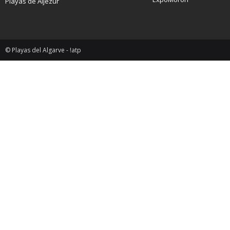
Playas de Aljezur
© Playas del Algarve - !atp