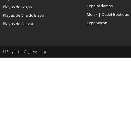
ExpoReclamos
Playas de Lagos
Monik | Outlet Boutique
Playas de Vila do Bispo
ExpoMorón
Playas de Aljezur
© Playas del Algarve - !atp