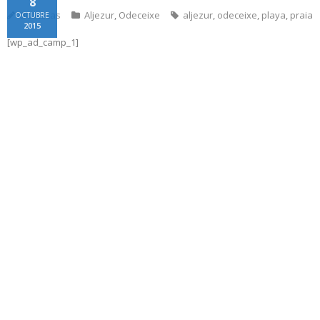
8
@tacticas
Aljezur
,
Odeceixe
aljezur
,
odeceixe
,
playa
,
praia
OCTUBRE
2015
[wp_ad_camp_1]