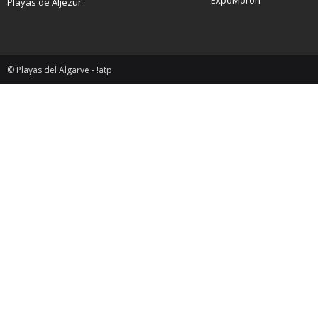
ExpoMorón
Playas de Aljezur
© Playas del Algarve - !atp