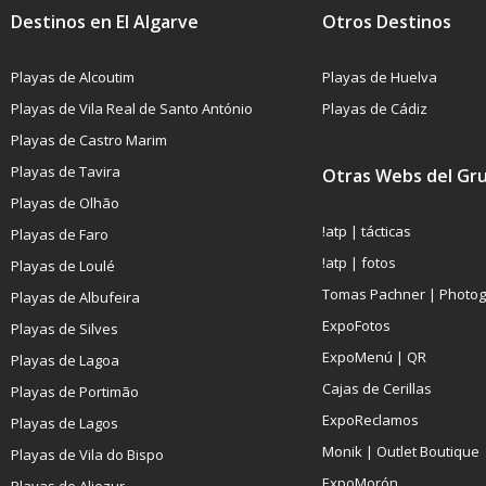
Destinos en El Algarve
Otros Destinos
Playas de Alcoutim
Playas de Huelva
Playas de Vila Real de Santo António
Playas de Cádiz
Playas de Castro Marim
Playas de Tavira
Otras Webs del Gr
Playas de Olhão
!atp | tácticas
Playas de Faro
!atp | fotos
Playas de Loulé
Tomas Pachner | Photo
Playas de Albufeira
ExpoFotos
Playas de Silves
ExpoMenú | QR
Playas de Lagoa
Cajas de Cerillas
Playas de Portimão
ExpoReclamos
Playas de Lagos
Monik | Outlet Boutique
Playas de Vila do Bispo
ExpoMorón